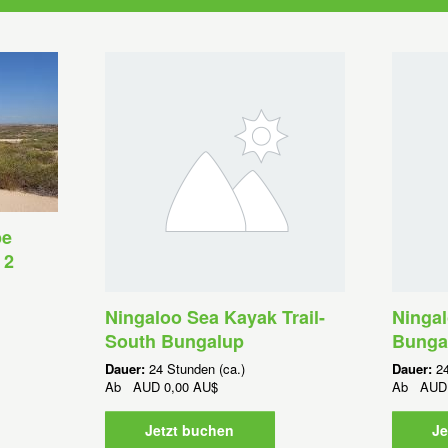
pe
 2
Ningaloo Sea Kayak Trail-
Ningal
South Bungalup
Bunga
Dauer:
24 Stunden (ca.)
Dauer:
24
Ab
AUD
0,00 AU$
Ab
AUD
Jetzt buchen
Je