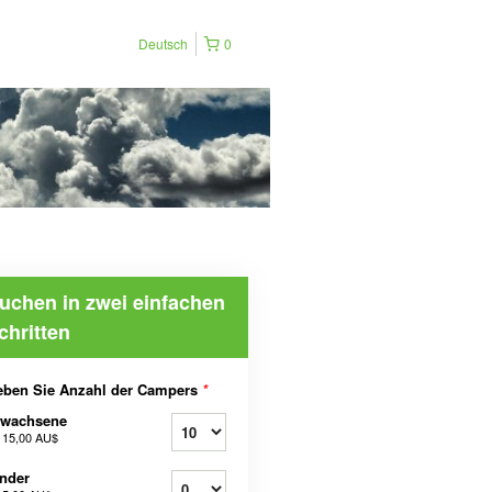
Deutsch
0
uchen in zwei einfachen
chritten
eben Sie Anzahl der Campers
*
rwachsene
b
15,00 AU$
nder