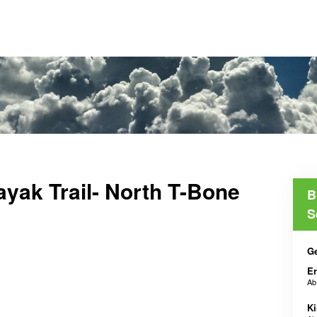
yak Trail- North T-Bone
B
S
G
E
A
Ki