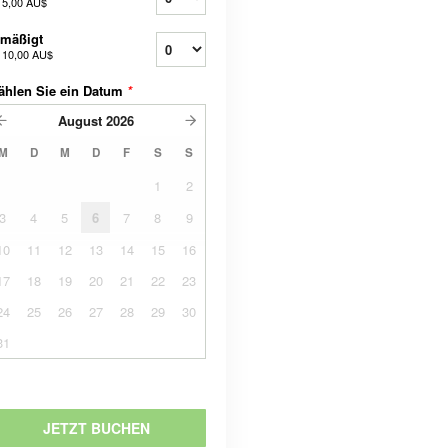
b
5,00 AU$
rmäßigt
b
10,00 AU$
ählen Sie ein Datum
*
August
2026
M
D
M
D
F
S
S
1
2
3
4
5
6
7
8
9
10
11
12
13
14
15
16
17
18
19
20
21
22
23
24
25
26
27
28
29
30
31
JETZT BUCHEN