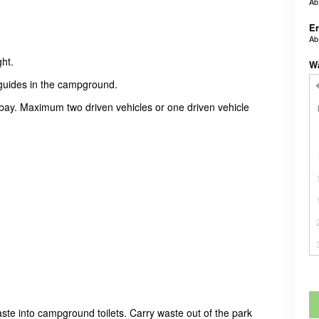
A
E
A
ght.
W
guides in the campground.
bay. Maximum two driven vehicles or one driven vehicle
aste into campground toilets. Carry waste out of the park