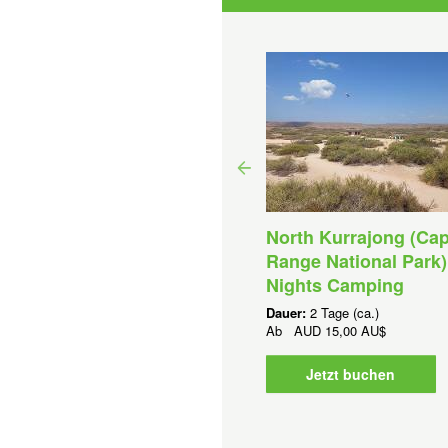
North Kurrajong (Ca
Range National Park)
Nights Camping
Dauer:
2 Tage (ca.)
ngaloo Sea Kayak Trail-
Ab
AUD
15,00 AU$
rk Boundry
uer:
24 Stunden (ca.)
Jetzt buchen
b
AUD
0,00 AU$
Jetzt buchen