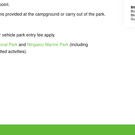
point.
Bi
Bu
ins provided at the campground or carry out of the park.
Be
Gu
vehicle park entry fee apply.
onal Park
and
Ningaloo Marine Park
(including
ed activities).