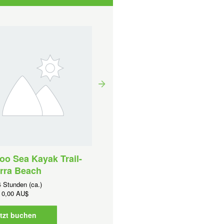
oo Sea Kayak Trail-
Ningaloo Sea Kayak Trail
rra Beach
Sth Pilgramunna
 Stunden (ca.)
Dauer:
24 Stunden (ca.)
0,00 AU$
Ab
AUD
0,00 AU$
tzt buchen
Jetzt buchen