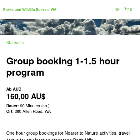
DE
0
Parks and Wildlife Service WA
Startseite
Group booking 1-1.5 hour
program
Ab
AUD
160,00 AU$
Dauer:
90 Minuten (ca.)
Ort
: 380 Allen Road, WA
One hour group bookings for Nearer to Nature activities. travel
cost is for any location other than Perth Hills.