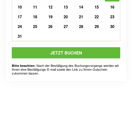
10
11
12
13
14
15
16
17
18
19
20
21
22
23
24
25
26
27
28
29
30
31
JETZT BUCHEN
Nach der Bestätigung des Buchungsvorgangs werden wir
Bitte beachten:
Ihnen eine Bestätigungs-E-mail sowie den Link zu Ihrem Gutschein
zukommen lassen.