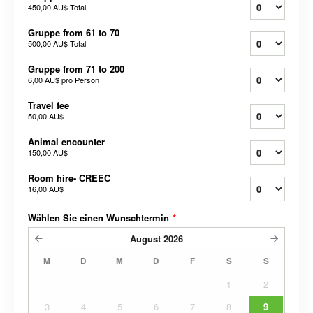
450,00 AU$
Total
Gruppe from 61 to 70
500,00 AU$
Total
Gruppe from 71 to 200
6,00 AU$
pro Person
Travel fee
50,00 AU$
Animal encounter
150,00 AU$
Room hire- CREEC
16,00 AU$
Wählen Sie einen Wunschtermin
*
August
2026
M
D
M
D
F
S
S
1
2
3
4
5
6
7
8
9