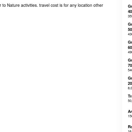
o Nature activities. travel cost is for any location other
Gr
40
35
Gr
50
43
Gr
60
49
Gr
70
54
Gr
20
8,
Tr
50
An
15
R
16