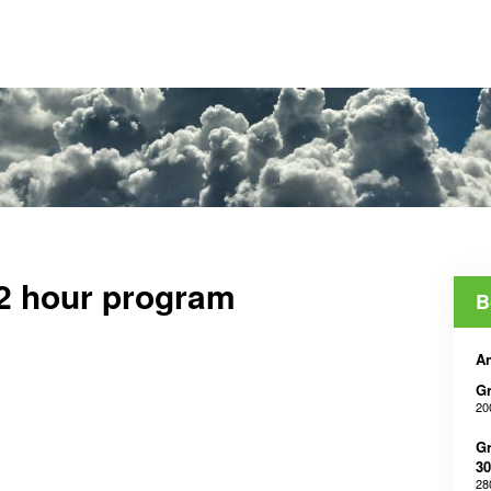
2 hour program
B
An
Gr
20
Gr
30
28