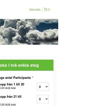
Svenska
0
oka i två enkla steg
ge antal Participants
*
upp från 1 till 20
0,00 AU$
total
upp från 21 till
0,00 AU$
total