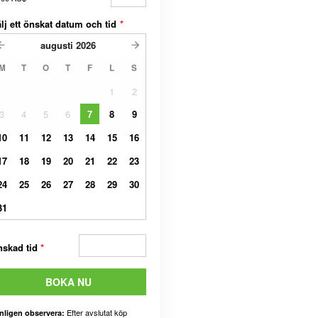
lj ett önskat datum och tid
*
augusti
2026
M
T
O
T
F
L
S
1
2
3
4
5
6
7
8
9
10
11
12
13
14
15
16
17
18
19
20
21
22
23
24
25
26
27
28
29
30
31
nskad tid
*
BOKA NU
Efter avslutat köp
nligen observera: